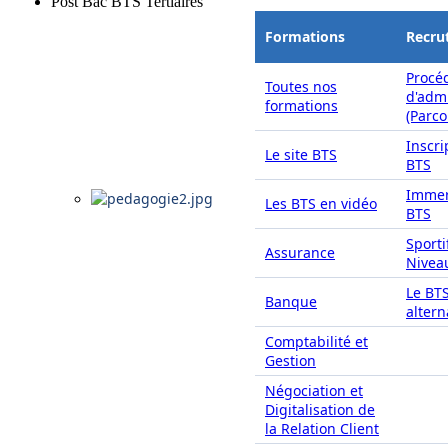
Post Bac BTS Tertiaires
Formations
Recru
Procé
Toutes nos
d'adm
formations
(Parc
Inscri
Le site BTS
BTS
Immer
Les BTS en vidéo
BTS
Sporti
Assurance
Nivea
Le BT
Banque
alter
Comptabilité et
Gestion
Négociation et
Digitalisation de
la Relation Client