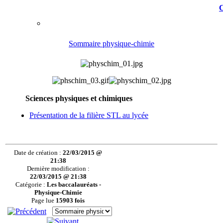
C
Sommaire physique-chimie
Sciences physiques et chimiques
Présentation de la filière STL au lycée
Date de création :
22/03/2015 @
21:38
Dernière modification :
22/03/2015 @ 21:38
Catégorie :
Les baccalauréats -
Physique-Chimie
Page lue
15903 fois