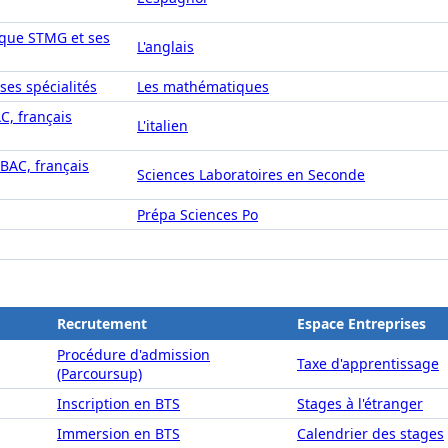
ique STMG et ses
L'anglais
ses spécialités
Les mathématiques
AC, français
L'italien
IBAC, français
Sciences Laboratoires en Seconde
Prépa Sciences Po
Recrutement
Espace Entreprises
Procédure d'admission
Taxe d'apprentissage
(Parcoursup)
Inscription en BTS
Stages à l'étranger
Immersion en BTS
Calendrier des stages