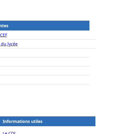
ntes
ICEF
 du lycée
Informations utiles
Le CDI