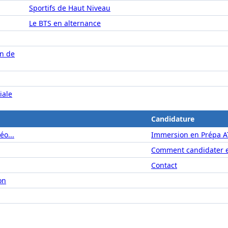
Sportifs de Haut Niveau
Le BTS en alternance
on de
iale
Candidature
éo...
Immersion en Prépa A
Comment candidater e
Contact
on