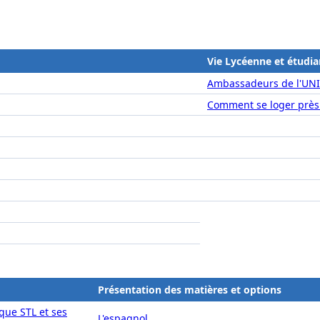
Vie Lycéenne et étudia
Ambassadeurs de l'UN
Comment se loger près
Présentation des matières et options
que STL et ses
L'espagnol