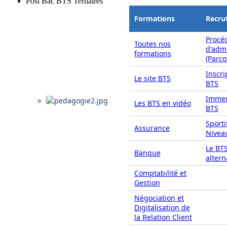
Post Bac BTS Tertiaires
Formations
Recru
Procé
Toutes nos
d'adm
formations
(Parc
Inscri
Le site BTS
BTS
Immer
Les BTS en vidéo
BTS
Sporti
Assurance
Nivea
Le BT
Banque
alter
Comptabilité et
Gestion
Négociation et
Digitalisation de
la Relation Client