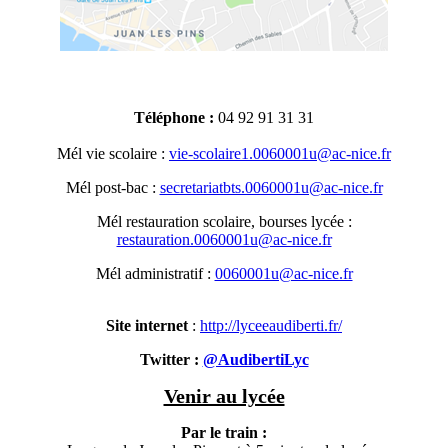
Téléphone :
04 92 91 31 31
Mél vie scolaire :
vie-scolaire1.0060001u@ac-nice.fr
Mél post-bac :
secretariatbts.0060001u@ac-nice.fr
Mél restauration scolaire, bourses lycée :
restauration.0060001u@ac-nice.fr
Mél administratif :
0060001u@ac-nice.fr
Site internet
:
http://lyceeaudiberti.fr/
Twitter :
@AudibertiLyc
Venir au lycée
Par le train :