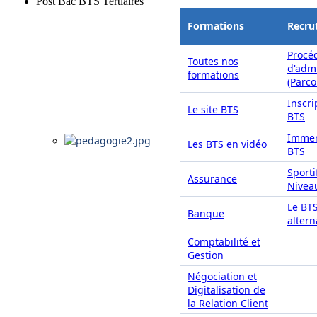
Post Bac BTS Tertiaires
Formations
Recru
Procé
Toutes nos
d'adm
formations
(Parc
Inscri
Le site BTS
BTS
Immer
Les BTS en vidéo
BTS
Sporti
Assurance
Nivea
Le BT
Banque
alter
Comptabilité et
Gestion
Négociation et
Digitalisation de
la Relation Client