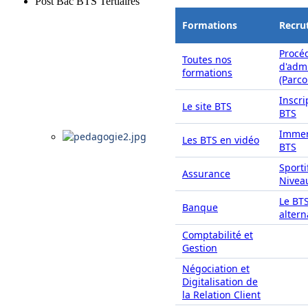
Post Bac BTS Tertiaires
Formations
Recru
Procé
Toutes nos
d'adm
formations
(Parc
Inscri
Le site BTS
BTS
Immer
Les BTS en vidéo
BTS
Sporti
Assurance
Nivea
Le BT
Banque
alter
Comptabilité et
Gestion
Négociation et
Digitalisation de
la Relation Client