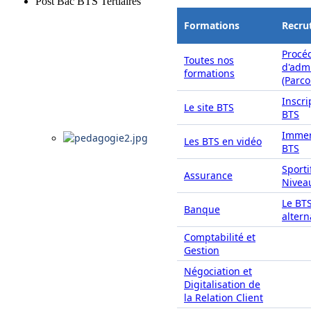
Post Bac BTS Tertiaires
Formations
Recru
Procé
Toutes nos
d'adm
formations
(Parc
Inscri
Le site BTS
BTS
Immer
Les BTS en vidéo
BTS
Sporti
Assurance
Nivea
Le BT
Banque
alter
Comptabilité et
Gestion
Négociation et
Digitalisation de
la Relation Client