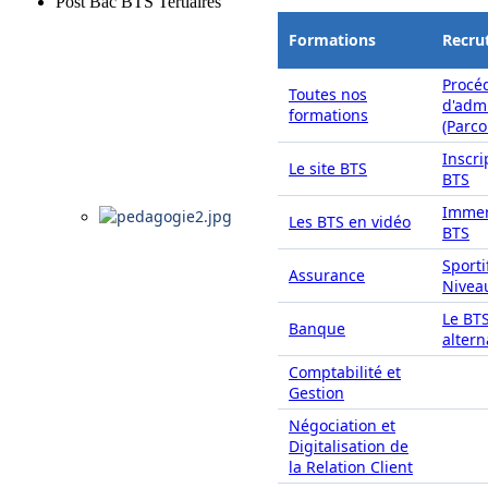
Post Bac BTS Tertiaires
Formations
Recru
Procé
Toutes nos
d'adm
formations
(Parc
Inscri
Le site BTS
BTS
Immer
Les BTS en vidéo
BTS
Sporti
Assurance
Nivea
Le BT
Banque
alter
Comptabilité et
Gestion
Négociation et
Digitalisation de
la Relation Client