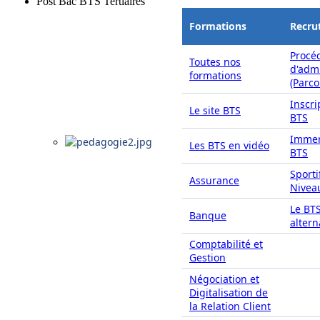
Post Bac BTS Tertiaires
Formations
Recru
Procé
Toutes nos
d'adm
formations
(Parc
Inscri
Le site BTS
BTS
Immer
Les BTS en vidéo
BTS
Sporti
Assurance
Nivea
Le BT
Banque
alter
Comptabilité et
Gestion
Négociation et
Digitalisation de
la Relation Client