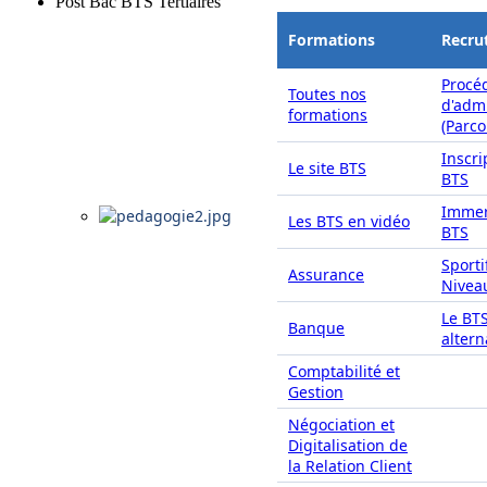
Post Bac BTS Tertiaires
Formations
Recru
Procé
Toutes nos
d'adm
formations
(Parc
Inscri
Le site BTS
BTS
Immer
Les BTS en vidéo
BTS
Sporti
Assurance
Nivea
Le BT
Banque
alter
Comptabilité et
Gestion
Négociation et
Digitalisation de
la Relation Client