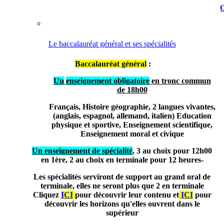
C
Le baccalauréat général et ses spécialités
Baccalauréat général
:
Un
enseignement obligatoire
en tronc commun
de 18h00
Français, Histoire géographie, 2 langues vivantes,
(anglais, espagnol, allemand, italien) Education
physique et sportive, Enseignement scientifique,
Enseignement moral et civique
Un enseignement de spécialité
, 3 au choix pour 12h00
en 1ère, 2 au choix en terminale pour 12 heures-
Les spécialités serviront de support au grand oral de
terminale, elles ne seront plus que 2 en terminale
Cliquez
ICI
pour découvrir leur contenu et
ICI
pour
découvrir les horizons qu'elles ouvrent dans le
supérieur