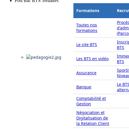
Post Bac BTS Tertiaires
Formations
Recru
Procé
Toutes nos
d'adm
formations
(Parc
Inscri
Le site BTS
BTS
Immer
Les BTS en vidéo
BTS
Sporti
Assurance
Nivea
Le BT
Banque
alter
Comptabilité et
Gestion
Négociation et
Digitalisation de
la Relation Client