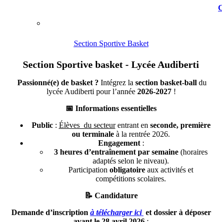
C
Section Sportive Basket
Section Sportive basket - Lycée Audiberti
Passionné(e) de basket ?
Intégrez la
section basket-ball
du
lycée Audiberti pour l’année
2026-2027
!
📅
Informations essentielles
Public
:
Élèves du secteur
entrant en
seconde, première
ou terminale
à la rentrée 2026.
Engagement
:
3 heures d’entraînement par semaine
(horaires
adaptés selon le niveau).
Participation
obligatoire
aux activités et
compétitions scolaires.
📝
Candidature
Demande d’inscription
à télécharger ici
et dossier à déposer
avant le 28 avril 2026
: