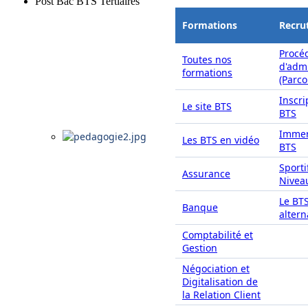
Post Bac BTS Tertiaires
Formations
Recru
Procé
Toutes nos
d'adm
formations
(Parc
Inscri
Le site BTS
BTS
Immer
Les BTS en vidéo
BTS
Sporti
Assurance
Nivea
Le BT
Banque
alter
Comptabilité et
Gestion
Négociation et
Digitalisation de
la Relation Client