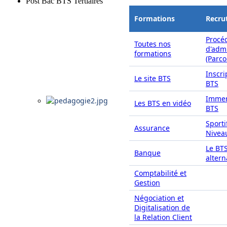
Post Bac BTS Tertiaires
Formations
Recru
Procé
Toutes nos
d'adm
formations
(Parc
Inscri
Le site BTS
BTS
Immer
Les BTS en vidéo
BTS
Sporti
Assurance
Nivea
Le BT
Banque
alter
Comptabilité et
Gestion
Négociation et
Digitalisation de
la Relation Client