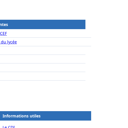
ntes
ICEF
 du lycée
Informations utiles
Le CDI