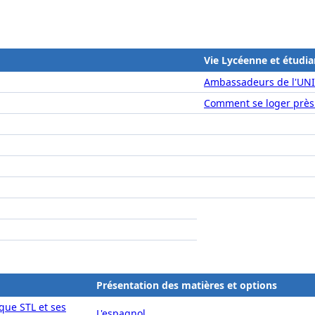
Vie Lycéenne et étudia
Ambassadeurs de l'UN
Comment se loger près
Présentation des matières et options
que STL et ses
L'espagnol