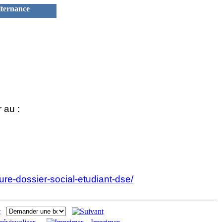
ternance
r au :
ure-dossier-social-etudiant-dse/