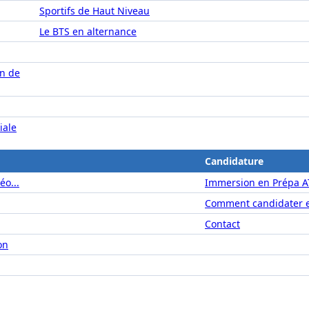
Sportifs de Haut Niveau
Le BTS en alternance
on de
iale
Candidature
éo...
Immersion en Prépa A
Comment candidater e
Contact
on