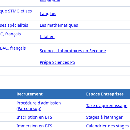
ique STMG et ses
L'anglais
ses spécialités
Les mathématiques
AC, français
L'italien
IBAC, français
Sciences Laboratoires en Seconde
Prépa Sciences Po
Recrutement
Espace Entreprises
Procédure d'admission
Taxe d'apprentissage
(Parcoursup)
Inscription en BTS
Stages à l'étranger
Immersion en BTS
Calendrier des stages